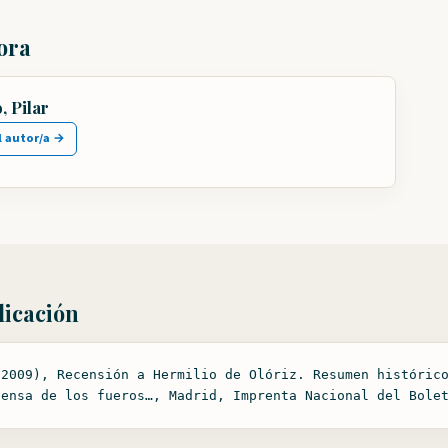
tora
 Pilar
l autor/a →
licación
(2009), Recensión a Hermilio de Olóriz. Resumen históric
fensa de los fueros…, Madrid, Imprenta Nacional del Bole