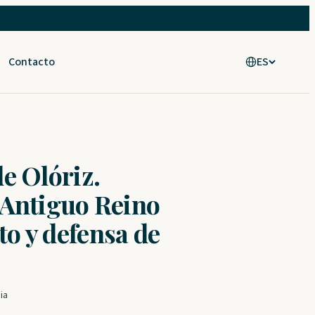
Contacto
ES
e Olóriz.
 Antiguo Reino
o y defensa de
ia