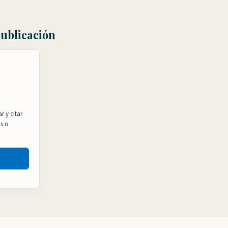
publicación
r y citar
os o