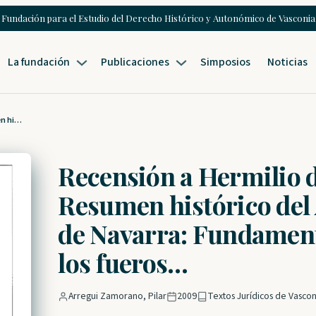
Fundación para el Estudio del Derecho Histórico y Autonómico de Vasconia
La fundación
Publicaciones
Simposios
Noticias
Recensión a Hermilio de Olóriz. Resumen histórico del Antiguo Reino de Navarra: Fundamento y defensa de los fueros…
Recensión a Hermilio d
Resumen histórico del
de Navarra: Fundament
los fueros…
Arregui Zamorano, Pilar
2009
Textos Jurídicos de Vascon