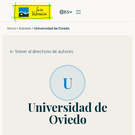
Saltar
ES
al
contenido
Inicio
>
Autores
>
Universidad de Oviedo
← Volver al directorio de autores
U
Universidad de
Oviedo