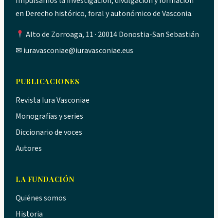
Impulsamos la investigación, divulgación y formación
en Derecho histórico, foral y autonómico de Vasconia.
Alto de Zorroaga, 11 · 20014 Donostia-San Sebastián
✉
iuravasconiae@iuravasconiae.eus
PUBLICACIONES
Revista Iura Vasconiae
Monografías y series
Diccionario de voces
Autores
LA FUNDACIÓN
Quiénes somos
Historia