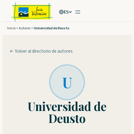
Saltar
ES
al
contenido
Inicio
>
Autores
>
Universidad de Deusto
← Volver al directorio de autores
U
Universidad de
Deusto