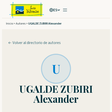
Saltar
ES
al
contenido
Inicio
>
Autores
>
UGALDE ZUBIRI Alexander
← Volver al directorio de autores
U
UGALDE ZUBIRI
Alexander