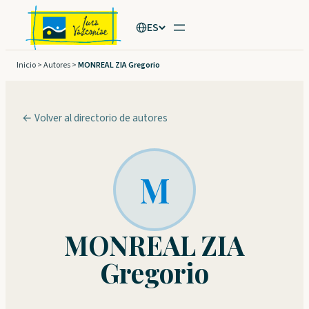
Saltar
ES
al
contenido
Inicio
>
Autores
>
MONREAL ZIA Gregorio
← Volver al directorio de autores
M
MONREAL ZIA
Gregorio