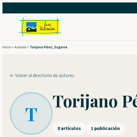
Saltar
al
contenido
Inicio
>
Autores
>
Torijano Pérez, Eugenia
← Volver al directorio de autores
Torijano P
T
0 artículos
1 publicación