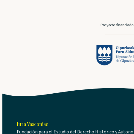
Proyecto financiado 
Iura Vasconiae
Fundación para el Estudio del Derecho Histórico y Auton