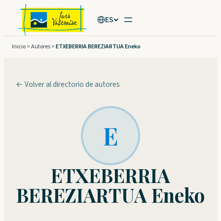
Saltar
ES
al
contenido
Inicio
>
Autores
>
ETXEBERRIA BEREZIARTUA Eneko
← Volver al directorio de autores
E
ETXEBERRIA
BEREZIARTUA Eneko