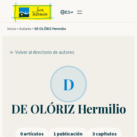
Saltar
ES
al
contenido
Inicio
>
Autores
>
DE OLÓRIZ Hermilio
← Volver al directorio de autores
D
DE OLÓRIZ Hermilio
0 artículos
1 publicación
3 capítulos