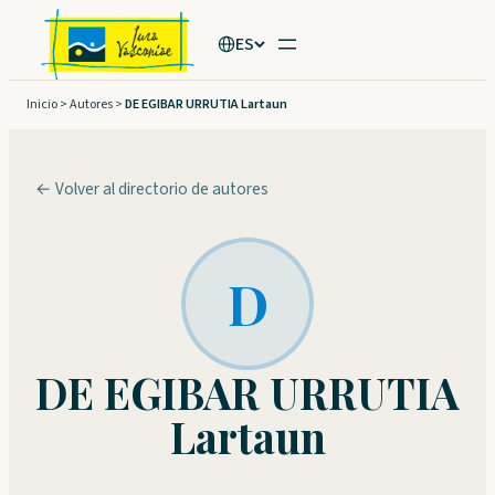
Saltar
ES
al
contenido
Inicio
>
Autores
>
DE EGIBAR URRUTIA Lartaun
← Volver al directorio de autores
D
DE EGIBAR URRUTIA
Lartaun