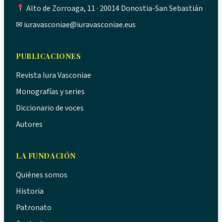
Alto de Zorroaga, 11 · 20014 Donostia-San Sebastián
✉
iuravasconiae@iuravasconiae.eus
PUBLICACIONES
Revista Iura Vasconiae
Monografías y series
Diccionario de voces
Autores
LA FUNDACIÓN
Quiénes somos
Historia
Patronato