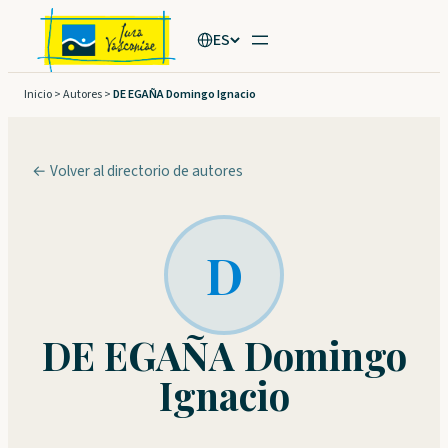
Saltar
ES
al
contenido
Inicio
>
Autores
>
DE EGAÑA Domingo Ignacio
← Volver al directorio de autores
D
DE EGAÑA Domingo
Ignacio