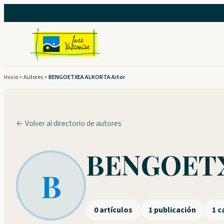
Saltar
al
contenido
Inicio
>
Autores
>
BENGOETXEA ALKORTA Aitor
← Volver al directorio de autores
BENGOETX
B
0 artículos
1 publicación
1 c