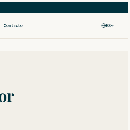
Contacto
ES
or