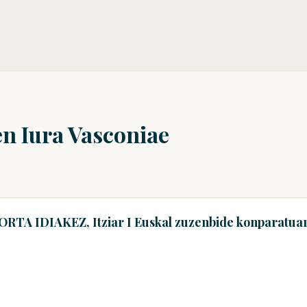
en Iura Vasconiae
KORTA IDIAKEZ, Itziar I Euskal zuzenbide konparatuar