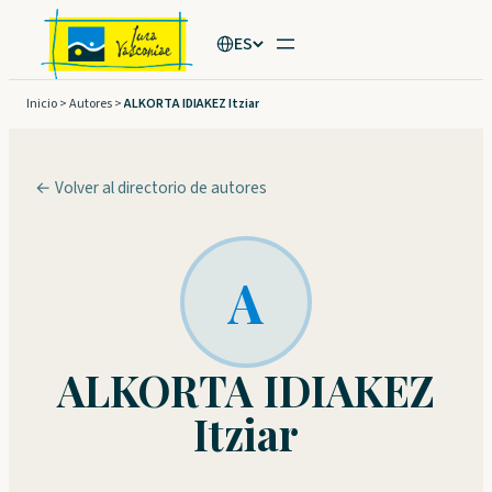
Saltar
ES
al
contenido
Inicio
>
Autores
>
ALKORTA IDIAKEZ Itziar
← Volver al directorio de autores
A
ALKORTA IDIAKEZ
Itziar