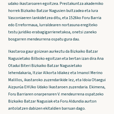
udako ikastaroaren egoitzea. Prestakuntza akademiko
horrek Bizkaiko Batzar Nagusien bultzadea eta Iura
Vasconiaeren lankidetzea ditu, eta 1526ko Foru Barria
edo Erreformaua, lurraldearen nortasuna eregiteko
testu juridiko erabagigarrienetakoa, onetsi zaneko
bosgarren mendeurrena ospatu gura dau.
Ikastaroa gaur goizean aurkeztu da Bizkaiko Batzar
Nagusietako Bilboko egoitzan eta bertan izan dira Ana
Otadui Biteri Bizkaiko Batzar Nagusietako
lehendakaria, Itziar Alkorta Idiakez eta Imanol Merino
Malillos, ikastaroko zuzendarikide lez, eta Idoia Otaegui
Aizpurúa EHUko Udako Ikastaroen zuzendaria. Ekimena,
Foru Barriaren onarpenaren V. mendeurrena ospatzeko
Bizkaiko Batzar Nagusiak eta Foru Aldundia aurton
antolatzen dabizen ekitaldien barruan dago.