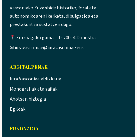
Vasconiako Zuzenbide historiko, foral eta
autonomikoaren ikerketa, dibulgazioa eta
prestakuntza sustatzen dugu.
Zorroagako gaina, 11 · 20014 Donostia
✉
iuravasconiae@iuravasconiae.eus
ARGITALPENAK
Iura Vasconiae aldizkaria
Monografiak eta sailak
Ahotsen hiztegia
Egileak
FUNDAZIOA