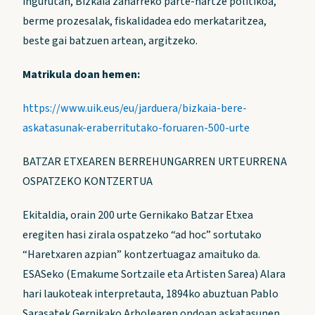
ingurutan, Bizkaia zaharreko parte-hartze politikoa,
berme prozesalak, fiskalidadea edo merkataritzea,
beste gai batzuen artean, argitzeko.
Matrikula doan hemen:
https://www.uik.eus/eu/jarduera/bizkaia-bere-
askatasunak-eraberritutako-foruaren-500-urte
BATZAR ETXEAREN BERREHUNGARREN URTEURRENA
OSPATZEKO KONTZERTUA
Ekitaldia, orain 200 urte Gernikako Batzar Etxea
eregiten hasi zirala ospatzeko “ad hoc” sortutako
“Haretxaren azpian” kontzertuagaz amaituko da.
ESASeko (Emakume Sortzaile eta Artisten Sarea) Alara
hari laukoteak interpretauta, 1894ko abuztuan Pablo
Sarasatek Gernikako Arbolearen ondoan askatasunen