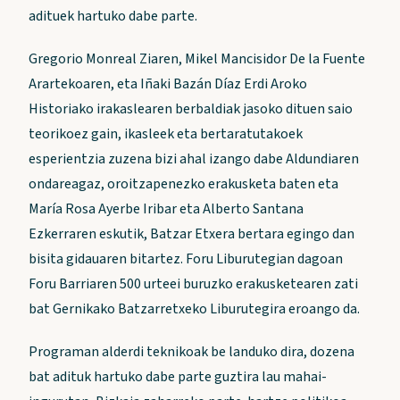
adituek hartuko dabe parte.
Gregorio Monreal Ziaren, Mikel Mancisidor De la Fuente
Arartekoaren, eta Iñaki Bazán Díaz Erdi Aroko
Historiako irakaslearen berbaldiak jasoko dituen saio
teorikoez gain, ikasleek eta bertaratutakoek
esperientzia zuzena bizi ahal izango dabe Aldundiaren
ondareagaz, oroitzapenezko erakusketa baten eta
María Rosa Ayerbe Iribar eta Alberto Santana
Ezkerraren eskutik, Batzar Etxera bertara egingo dan
bisita gidauaren bitartez. Foru Liburutegian dagoan
Foru Barriaren 500 urteei buruzko erakusketearen zati
bat Gernikako Batzarretxeko Liburutegira eroango da.
Programan alderdi teknikoak be landuko dira, dozena
bat adituk hartuko dabe parte guztira lau mahai-