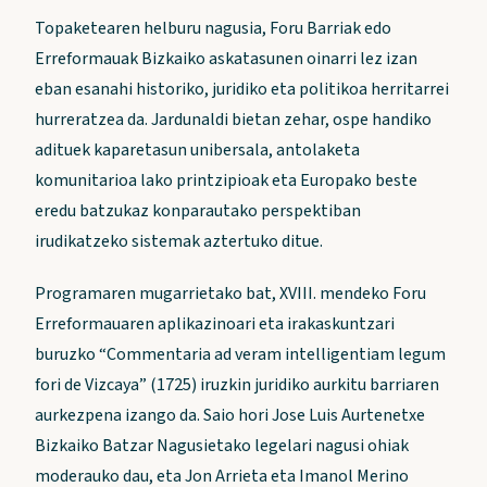
Topaketearen helburu nagusia, Foru Barriak edo
Erreformauak Bizkaiko askatasunen oinarri lez izan
eban esanahi historiko, juridiko eta politikoa herritarrei
hurreratzea da. Jardunaldi bietan zehar, ospe handiko
adituek kaparetasun unibersala, antolaketa
komunitarioa lako printzipioak eta Europako beste
eredu batzukaz konparautako perspektiban
irudikatzeko sistemak aztertuko ditue.
Programaren mugarrietako bat, XVIII. mendeko Foru
Erreformauaren aplikazinoari eta irakaskuntzari
buruzko “Commentaria ad veram intelligentiam legum
fori de Vizcaya” (1725) iruzkin juridiko aurkitu barriaren
aurkezpena izango da. Saio hori Jose Luis Aurtenetxe
Bizkaiko Batzar Nagusietako legelari nagusi ohiak
moderauko dau, eta Jon Arrieta eta Imanol Merino