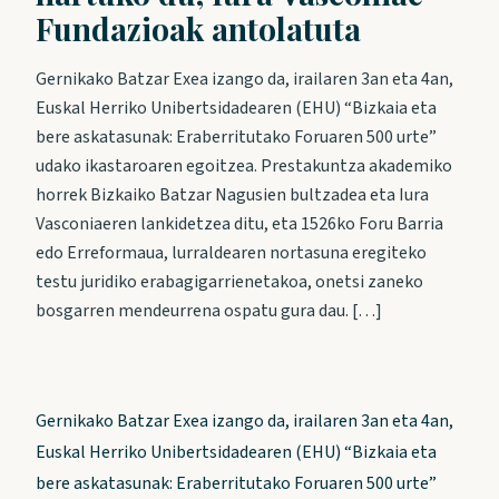
Fundazioak antolatuta
Gernikako Batzar Exea izango da, irailaren 3an eta 4an,
Euskal Herriko Unibertsidadearen (EHU) “Bizkaia eta
bere askatasunak: Eraberritutako Foruaren 500 urte”
udako ikastaroaren egoitzea. Prestakuntza akademiko
horrek Bizkaiko Batzar Nagusien bultzadea eta Iura
Vasconiaeren lankidetzea ditu, eta 1526ko Foru Barria
edo Erreformaua, lurraldearen nortasuna eregiteko
testu juridiko erabagigarrienetakoa, onetsi zaneko
bosgarren mendeurrena ospatu gura dau. […]
Gernikako Batzar Exea izango da, irailaren 3an eta 4an,
Euskal Herriko Unibertsidadearen (EHU) “Bizkaia eta
bere askatasunak: Eraberritutako Foruaren 500 urte”