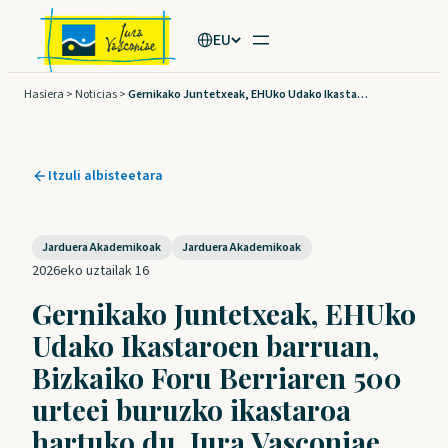
Joan
EU
edukira
Hasiera
>
Noticias
>
Gernikako Juntetxeak, EHUko Udako Ikastaroen barruan, Bizkaiko Foru Berriaren 500 urteei buruzko ikastaroa hartuko du, Iura Vasconiae Fundazioak antolatuta
Itzuli albisteetara
Jarduera Akademikoak
Jarduera Akademikoak
2026eko uztailak 16
Gernikako Juntetxeak, EHUko
Udako Ikastaroen barruan,
Bizkaiko Foru Berriaren 500
urteei buruzko ikastaroa
hartuko du, Iura Vasconiae