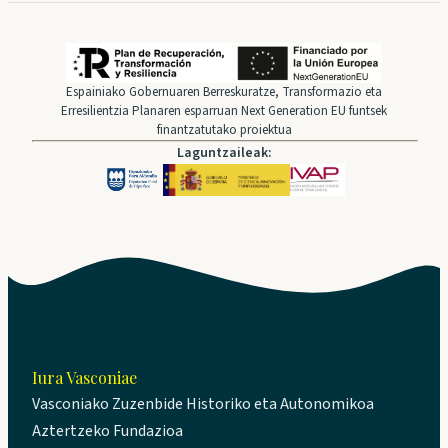
Espainiako Gobernuaren Berreskuratze, Transformazio eta
Erresilientzia Planaren esparruan Next Generation EU funtsek
finantzatutako proiektua
Laguntzaileak:
Iura Vasconiae
Vasconiako Zuzenbide Historiko eta Autonomikoa
Aztertzeko Fundazioa