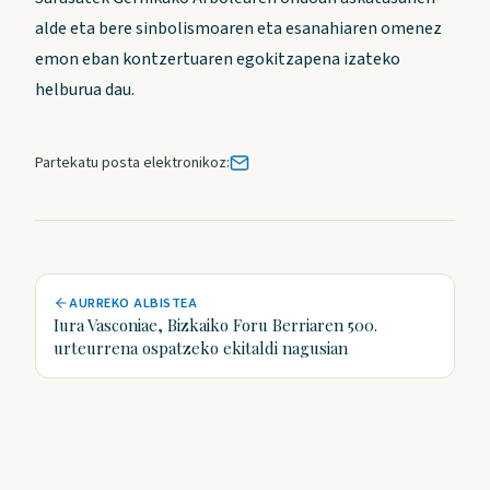
alde eta bere sinbolismoaren eta esanahiaren omenez
emon eban kontzertuaren egokitzapena izateko
helburua dau.
Partekatu posta elektronikoz:
AURREKO ALBISTEA
Iura Vasconiae, Bizkaiko Foru Berriaren 500.
urteurrena ospatzeko ekitaldi nagusian