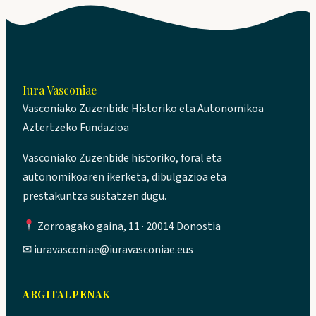
Iura Vasconiae
Vasconiako Zuzenbide Historiko eta Autonomikoa
Aztertzeko Fundazioa
Vasconiako Zuzenbide historiko, foral eta
autonomikoaren ikerketa, dibulgazioa eta
prestakuntza sustatzen dugu.
Zorroagako gaina, 11 · 20014 Donostia
✉
iuravasconiae@iuravasconiae.eus
ARGITALPENAK