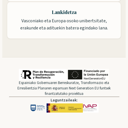
Lankidetza
Vasconiako eta Europa osoko unibertsitate,
erakunde eta adituekin batera egindako lana.
Espainiako Gobernuaren Berreskuratze, Transformazio eta
Erresilientzia Planaren esparruan Next Generation EU funtsek
finantzatutako proiektua
Laguntzaileak: