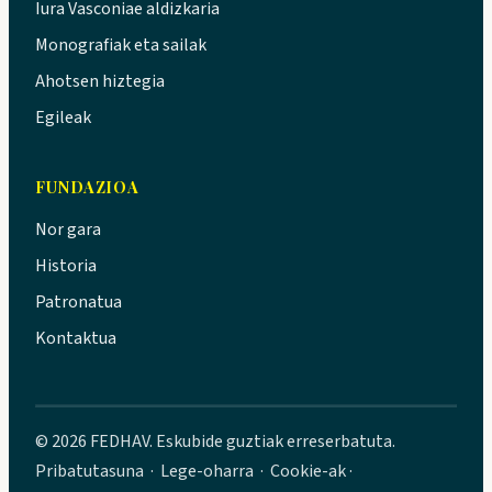
Iura Vasconiae aldizkaria
Monografiak eta sailak
Ahotsen hiztegia
Egileak
FUNDAZIOA
Nor gara
Historia
Patronatua
Kontaktua
© 2026 FEDHAV. Eskubide guztiak erreserbatuta.
Pribatutasuna
·
Lege-oharra
·
Cookie-ak
·