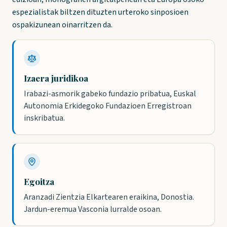
espezialistak biltzen dituzten urteroko sinposioen
ospakizunean oinarritzen da.
Izaera juridikoa
Irabazi-asmorik gabeko fundazio pribatua, Euskal
Autonomia Erkidegoko Fundazioen Erregistroan
inskribatua.
Egoitza
Aranzadi Zientzia Elkartearen eraikina, Donostia.
Jardun-eremua Vasconia lurralde osoan.