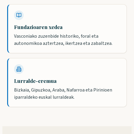
Fundazioaren xedea
Vasconiako zuzenbide historiko, foral eta
autonomikoa aztertzea, ikertzea eta zabaltzea.
Lurralde-eremua
Bizkaia, Gipuzkoa, Araba, Nafarroa eta Pirinioen
iparraldeko euskal lurraldeak.