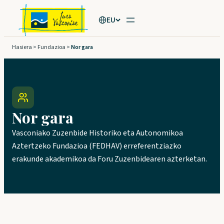
Joan
EU
edukira
Hasiera
>
Fundazioa
>
Nor gara
Nor gara
Vasconiako Zuzenbide Historiko eta Autonomikoa
Aztertzeko Fundazioa (FEDHAV) erreferentziazko
erakunde akademikoa da Foru Zuzenbidearen azterketan.