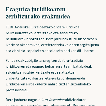
Ezagutza juridikoaren
zerbitzurako erakundea
FEDHAV euskal lurraldeetako ondare juridikoa
berreskuratzeko, aztertzeko eta zabaltzeko
helburuarekin sortu zen. Bere jardunak iturri historikoen
ikerketa akademikoa, erreferentziazko obren argitalpena
eta zientzia-topaketen antolaketa hartzen ditu barne.
Fundazioak zubigile lana egiten du foru-tradizio
juridikoaren eta egungo beharren artean; baliabideak
eskaintzen dizkie ikertzaile espezializatuei,
unibertsitateko ikasleei eta euskal ordenamendu
juridikoaren erroak ulertu nahi dituzten zuzenbideko
profesionalei.
Bere jarduera nagusia
Iura Vasconiae
aldizkariaren
edizioan, monografien argitalpenean eta Europa osoko