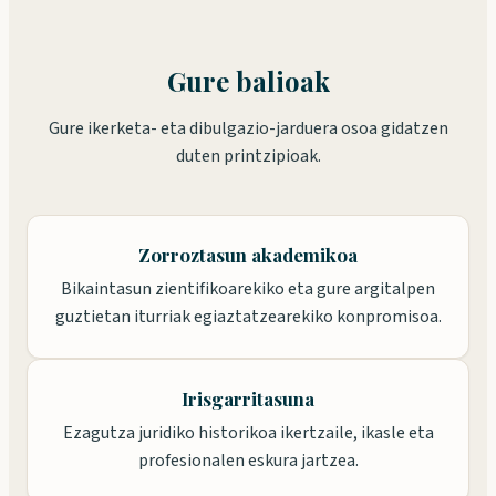
Gure balioak
Gure ikerketa- eta dibulgazio-jarduera osoa gidatzen
duten printzipioak.
Zorroztasun akademikoa
Bikaintasun zientifikoarekiko eta gure argitalpen
guztietan iturriak egiaztatzearekiko konpromisoa.
Irisgarritasuna
Ezagutza juridiko historikoa ikertzaile, ikasle eta
profesionalen eskura jartzea.