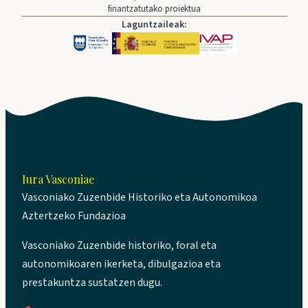
finantzatutako proiektua
Laguntzaileak:
Iura Vasconiae
Vasconiako Zuzenbide Historiko eta Autonomikoa
Aztertzeko Fundazioa
Vasconiako Zuzenbide historiko, foral eta
autonomikoaren ikerketa, dibulgazioa eta
prestakuntza sustatzen dugu.