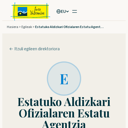
Joan
EU
edukira
Hasiera
>
Egileak
>
Estatuko Aldizkari Ofizialaren Estatu Agentzia
← Itzuli egileen direktoriora
E
Estatuko Aldizkari
Ofizialaren Estatu
Agentzia