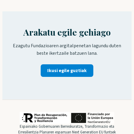
Arakatu egile gehiago
Ezagutu Fundazioaren argitalpenetan lagundu duten
beste ikertzaile batzuen lana.
Ikusi egile guztiak
Espainiako Gobernuaren Berreskuratze, Transformazio eta
Erresilientzia Planaren esparruan Next Generation EU funtsek