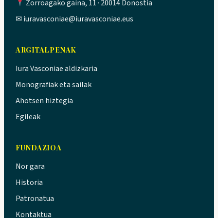
Zorroagako gaina, 11 · 20014 Donostia
✉
iuravasconiae@iuravasconiae.eus
ARGITALPENAK
Iura Vasconiae aldizkaria
Monografiak eta sailak
Ahotsen hiztegia
Egileak
FUNDAZIOA
Nor gara
Historia
Patronatua
Kontaktua