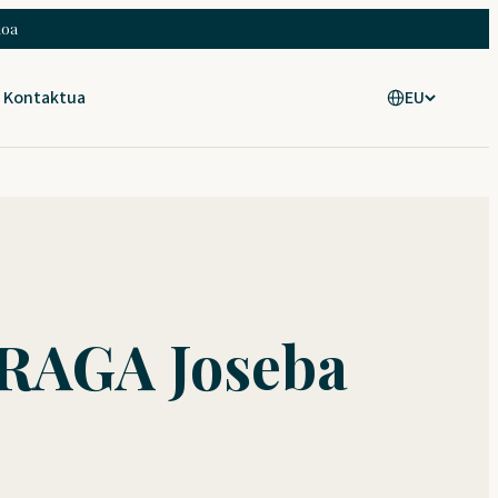
ioa
Kontaktua
EU
AGA Joseba