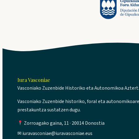
Iura Vasconiae
Vasconiako Zuzenbide Historiko eta Autonomikoa Azter
Vasconiako Zuzenbide historiko, foral eta autonomikoare
prestakuntza sustatzen dugu.
Zorroagako gaina, 11 · 20014 Donostia
✉
iuravasconiae@iuravasconiae.eus