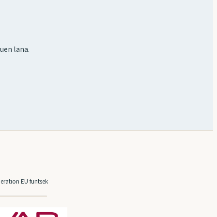
uen lana.
eration EU funtsek