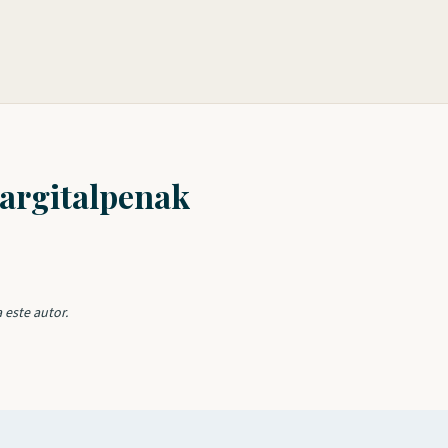
 argitalpenak
 este autor.