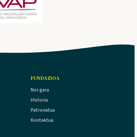
FUNDAZIOA
Nor gara
Historia
Patronatua
Kontaktua