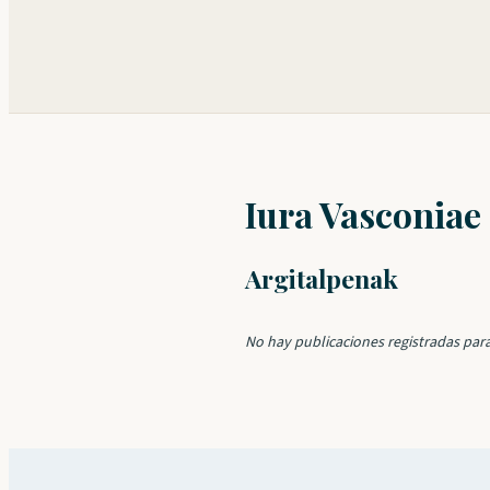
Iura Vasconiae
Argitalpenak
No hay publicaciones registradas para