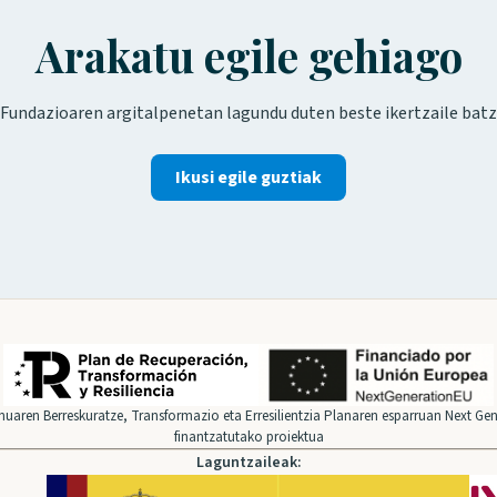
Arakatu egile gehiago
Fundazioaren argitalpenetan lagundu duten beste ikertzaile batz
Ikusi egile guztiak
uaren Berreskuratze, Transformazio eta Erresilientzia Planaren esparruan Next Gen
finantzatutako proiektua
Laguntzaileak: