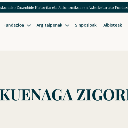
skoniako Zuzenbide Historiko eta Autonomikoaren Azterketarako Fundaz
Fundazioa
Argitalpenak
Sinposioak
Albisteak
KUENAGA ZIGORR