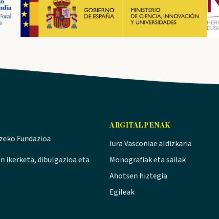
ARGITALPENAK
tzeko Fundazioa
Iura Vasconiae aldizkaria
n ikerketa, dibulgazioa eta
Monografiak eta sailak
Ahotsen hiztegia
Egileak