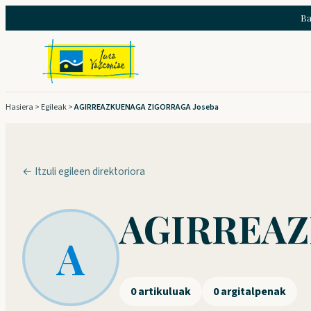
Joan
Ba
edukira
Hasiera
>
Egileak
>
AGIRREAZKUENAGA ZIGORRAGA Joseba
← Itzuli egileen direktoriora
AGIRREAZ
A
0 artikuluak
0 argitalpenak